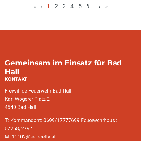
...
«
‹
1
2
3
4
5
6
›
»
(aktuell)
Gemeinsam im Einsatz für Bad
Hall
KONTAKT
Freiwillige Feuerwehr Bad Hall
Karl Wögerer Platz 2
4540 Bad Hall
T: Kommandant: 0699/17777699 Feuerwehrhaus :
07258/2797
M: 11102@se.ooelfv.at