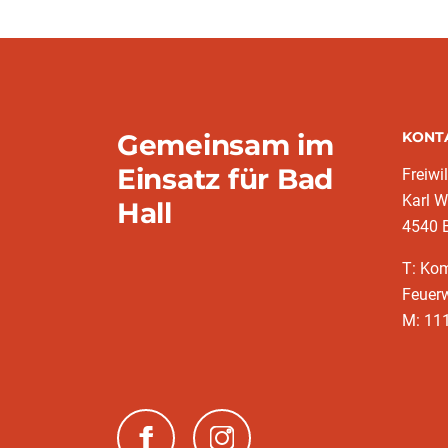
Gemeinsam im
KONT
Einsatz für Bad
Freiwi
Karl W
Hall
4540 
T: Ko
Feuer
M: 11