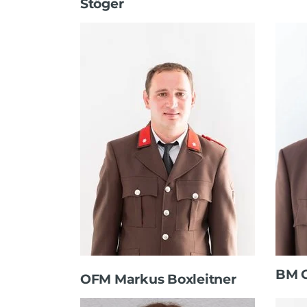
Stöger
BM C
OFM Markus Boxleitner