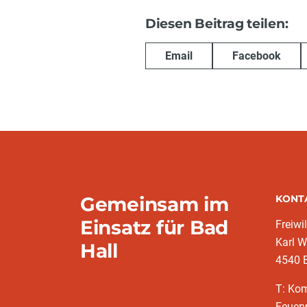
Diesen Beitrag teilen:
Email
Facebook
Gemeinsam im
KONT
Einsatz für Bad
Freiwi
Karl W
Hall
4540 
T: Ko
Feuer