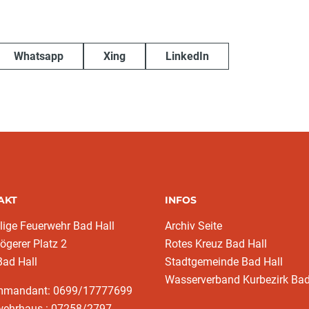
Whatsapp
Xing
LinkedIn
AKT
INFOS
llige Feuerwehr Bad Hall
Archiv Seite
ögerer Platz 2
Rotes Kreuz Bad Hall
Bad Hall
Stadtgemeinde Bad Hall
Wasserverband Kurbezirk Bad
mmandant: 0699/17777699
wehrhaus : 07258/2797